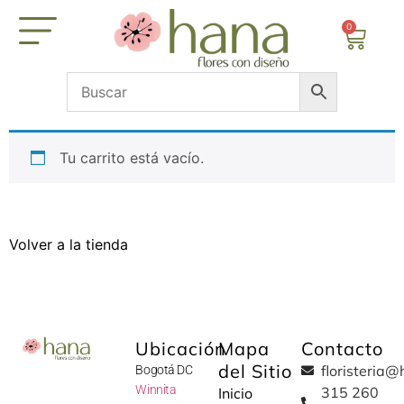
0
Tu carrito está vacío.
Volver a la tienda
Ubicación
Mapa
Contacto
del Sitio
floristeria
Bogotá DC
W
innita
315 260
Inicio