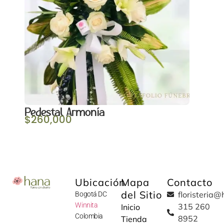
Pedestal Armonía
$
260,000
Ubicación
Mapa
Contacto
del Sitio
floristeria
Bogotá DC
W
innita
315 260
Inicio
Colombia
8952
Tienda