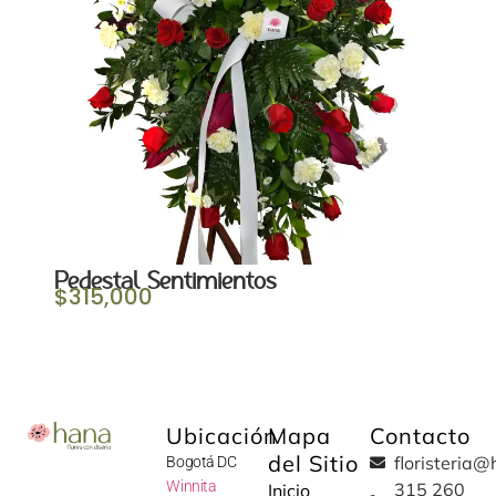
Pedestal Sentimientos
$
315,000
Ubicación
Mapa
Contacto
del Sitio
floristeria
Bogotá DC
W
innita
315 260
Inicio