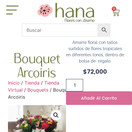
0
Amarre floral con tallos
surtidos de flores tropicales
Bouquet
en diferentes tonos, dentro de
bolsa de regalo.
Arcoiris
$
72,000
Inicio
/
Tienda
/
Tienda
Virtual
/
Bouquets
/ Bouquet
Arcoiris
Añadir Al Carrito